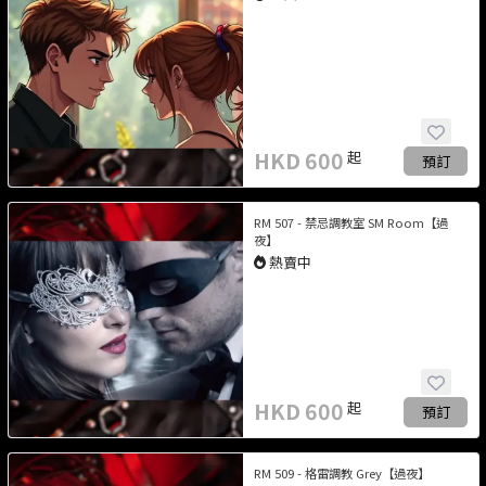
HKD
600
起
預訂
RM 507 - 禁忌調教室 SM Room【過
夜】
熱賣中
HKD
600
起
預訂
RM 509 - 格雷調教 Grey【過夜】