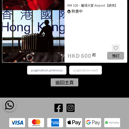
RM 520 - 離境大堂 Airport【過夜】
熱賣中
HKD
600
起
預訂
pagination.previous
pagination.next
返回主頁