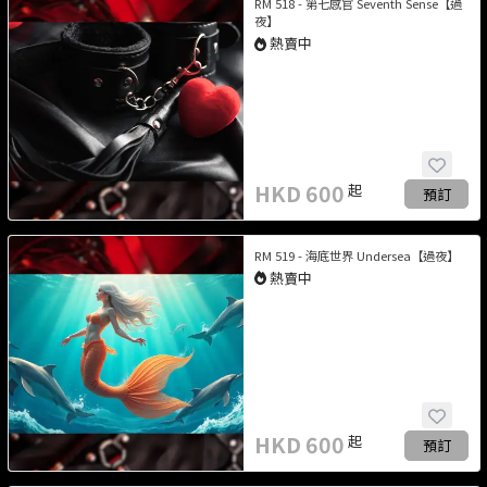
RM 518 - 第七感官 Seventh Sense【過
夜】
熱賣中
HKD
600
起
預訂
RM 519 - 海底世界 Undersea【過夜】
熱賣中
HKD
600
起
預訂