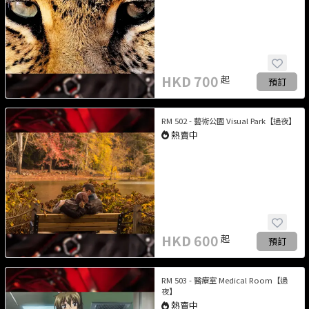
HKD
700
起
預訂
RM 502 - 藝術公園 Visual Park【過夜】
熱賣中
HKD
600
起
預訂
RM 503 - 醫療室 Medical Room【過
夜】
熱賣中