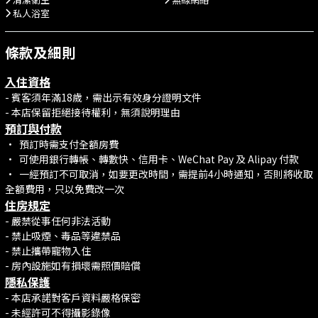
私人浴室
條款及細則
入住資格
- 賓客須年滿18歲，需出示有效身分證明文件
- 本店保留拒絕接待權利，無須說明理由
預訂與付款
•⁠ ⁠預訂時需支付全額房費
•⁠ ⁠可使用銀行轉帳、轉數快、信用卡、WeChat Pay 及 Alipay 付款
•⁠ ⁠一經預訂不可取消，如要更改時間，需提前4小時通知，否則將收取
全額費用，只以免費改一次
住房規定
- 嚴禁從事任何非法活動
- 禁止吸煙、毒品等違禁品
- 禁止攜帶寵物入住
- 房內設施如有損壞需照價賠償
隱私保護
- 本店承諾對客戶資料嚴格保密
- 未經許可不得攝影錄像