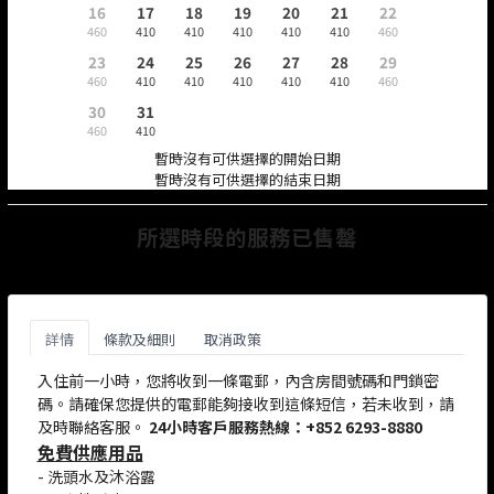
16
17
18
19
20
21
22
460
410
410
410
410
410
460
23
24
25
26
27
28
29
460
410
410
410
410
410
460
30
31
460
410
暫時沒有可供選擇的開始日期
暫時沒有可供選擇的結束日期
所選時段的服務已售罄
詳情
條款及細則
取消政策
入住前一小時，您將收到一條電郵，內含房間號碼和門鎖密
碼。請確保您提供的電郵能夠接收到這條短信，若未收到，請
及時聯絡客服。
24小時客戶服務熱線：+852 6293-8880
免費供應用品
-
洗頭水及沐浴露