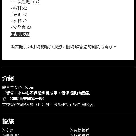
- 一次性毛巾 x2
- 拖鞋 x2
- 牙刷 x2
- 水杯 x2
- 安全套 x2
客房服務
酒店提供24小時的客戶服務，隨時解答您的疑問或需求。
介紹
體育室 GYM Room
「警告：本中心不保證訓練成果，但保證肌肉痠痛」
🏆
【運動員守則第一條】
穿整齊運動服入場（但允許「激烈運動」後自然脫落）
設施
空調
有線頻道
清潔衛生
無線網絡