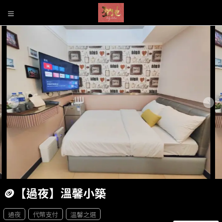
🪙【過夜】溫馨小築
過夜
代幣支付
溫馨之選