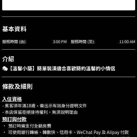
基本資料
服務時間 (由):
3:00 PM
服務時間 (至):
11:00 AM
介紹
🎭【溫馨小築】簡單裝潢適合喜歡簡約溫馨的小情侶
條款及細則
入住資格
- 賓客須年滿18歲，需出示有效身分證明文件
- 本店保留拒絕接待權利，無須說明理由
預訂與付款
•⁠ ⁠預訂時需支付全額房費
•⁠ ⁠可使用銀行轉帳、轉數快、信用卡、WeChat Pay 及 Alipay 付款