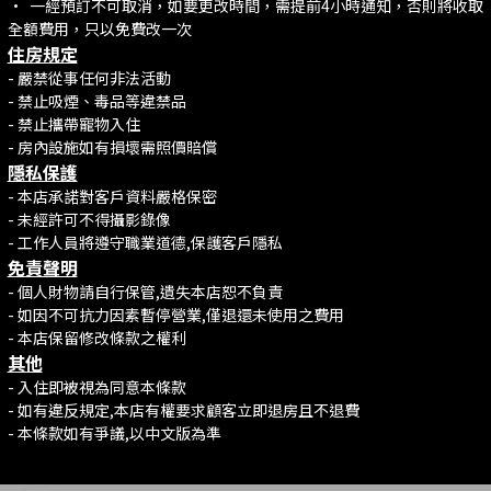
•⁠ ⁠一經預訂不可取消，如要更改時間，需提前4小時通知，否則將收取
全額費用，只以免費改一次
住房規定
- 嚴禁從事任何非法活動
- 禁止吸煙、毒品等違禁品
- 禁止攜帶寵物入住
- 房內設施如有損壞需照價賠償
隱私保護
- 本店承諾對客戶資料嚴格保密
- 未經許可不得攝影錄像
- 工作人員將遵守職業道德,保護客戶隱私
免責聲明
- 個人財物請自行保管,遺失本店恕不負責
- 如因不可抗力因素暫停營業,僅退還未使用之費用
- 本店保留修改條款之權利
其他
- 入住即被視為同意本條款
- 如有違反規定,本店有權要求顧客立即退房且不退費
- 本條款如有爭議,以中文版為準