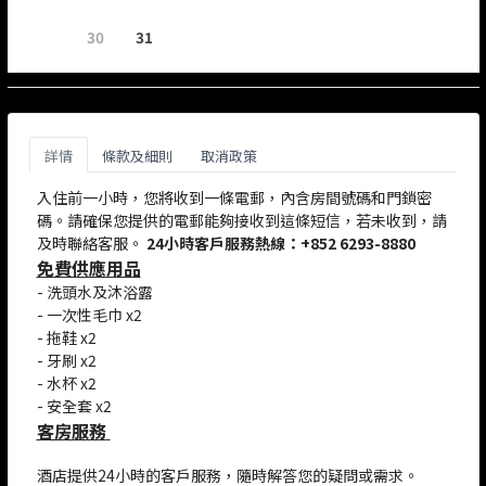
30
31
詳情
條款及細則
取消政策
入住前一小時，您將收到一條電郵，內含房間號碼和門鎖密
碼。請確保您提供的電郵能夠接收到這條短信，若未收到，請
及時聯絡客服。
24小時客戶服務熱線：+852 6293-8880
免費供應用品
-
洗頭水及沐浴露
- 一次性毛巾 x2
- 拖鞋 x2
- 牙刷 x2
- 水杯 x2
- 安全套 x2
客房服務
酒店提供24小時的客戶服務，隨時解答您的疑問或需求。