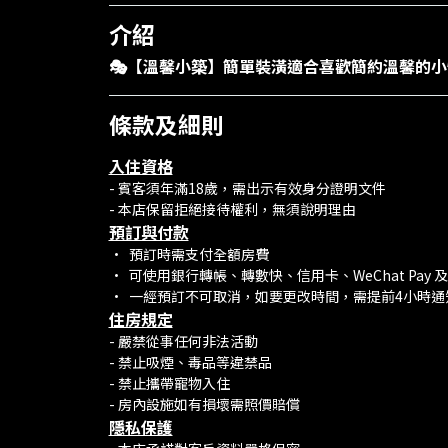
介紹
🎭【溫馨小築】簡單裝潢適合喜歡簡約溫馨的
條款及細則
入住資格
- 賓客須年滿18歲，需出示有效身分證明文件
- 本店保留拒絕接待權利，無須說明理由
預訂與付款
•⁠ ⁠預訂時需支付全額房費
•⁠ ⁠可使用銀行轉帳、轉數快、信用卡、WeChat Pay 及 A
•⁠ ⁠一經預訂不可取消，如要更改時間，需提前4小
住房規定
- 嚴禁從事任何非法活動
- 禁止吸煙、毒品等違禁品
- 禁止攜帶寵物入住
- 房內設施如有損壞需照價賠償
隱私保護