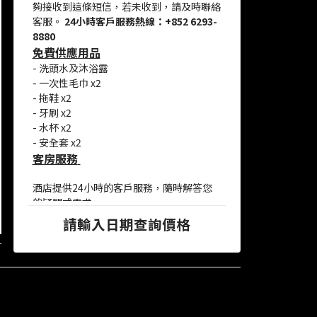
夠接收到這條短信，若未收到，請及時聯絡
客服。
24小時客戶服務熱線：+852 6293-
8880
免費供應用品
-
洗頭水及沐浴露
- 一次性毛巾 x2
- 拖鞋 x2
- 牙刷 x2
- 水杯 x2
- 安全套 x2
客房服務
酒店提供24小時的客戶服務，隨時解答您
的疑問或需求。
請輸入日期查詢價格