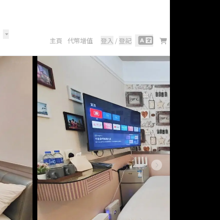
主頁
代幣增值
登入
/
登記