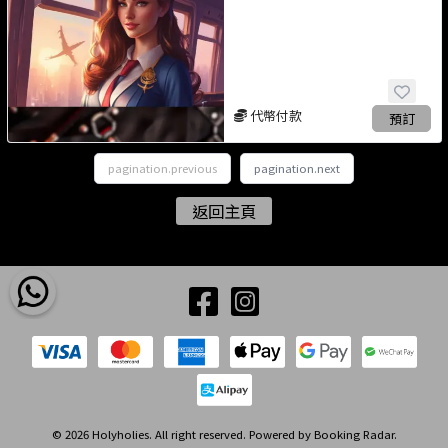
代幣付款
預訂
pagination.previous
pagination.next
返回主頁
© 2026 Holyholies. All right reserved. Powered by
Booking Radar
.