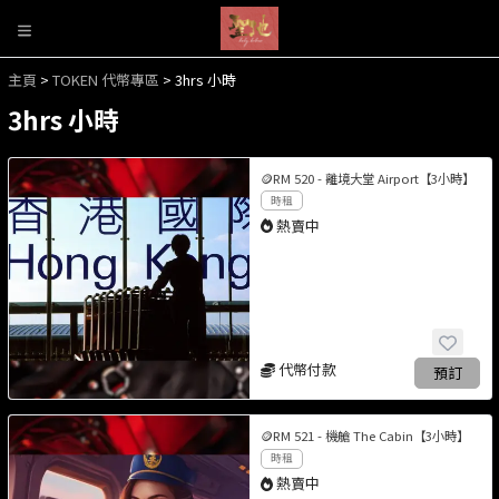
主頁
>
TOKEN 代幣專區
> 3hrs 小時
3hrs 小時
🪙RM 520 - 離境大堂 Airport【3小時】
時租
熱賣中
代幣付款
預訂
🪙RM 521 - 機艙 The Cabin【3小時】
時租
熱賣中